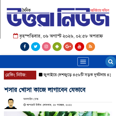
বৃহস্পতিবার, ০৬ অগাস্ট ২০২৬, ০২:৫৮ অপরাহ্ন
Toggle
navigation
ব্রেকিং নিউজ:
জুলাইয়ে দেশজুড়ে ৪৫৮টি সড়ক দুর্ঘটনায় ৪১৬ জন ন
শসার খোসা কাজে লাগাবেন যেভাবে
অনলাইন ডেস্ক
আপডেট টাইম: সোমবার, ২৮ নভেম্বর, ২০২২