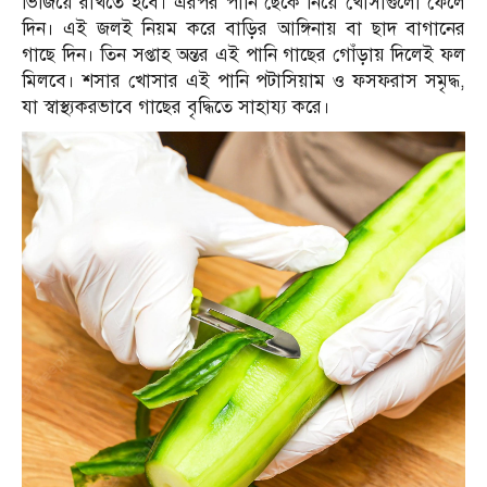
ভিজিয়ে রাখতে হবে। এরপর পানি ছেঁকে নিয়ে খোসাগুলো ফেলে
দিন। এই জলই নিয়ম করে বাড়ির আঙ্গিনায় বা ছাদ বাগানের
গাছে দিন। তিন সপ্তাহ অন্তর এই পানি গাছের গোঁড়ায় দিলেই ফল
মিলবে। শসার খোসার এই পানি পটাসিয়াম ও ফসফরাস সমৃদ্ধ,
যা স্বাস্থ্যকরভাবে গাছের বৃদ্ধিতে সাহায্য করে।