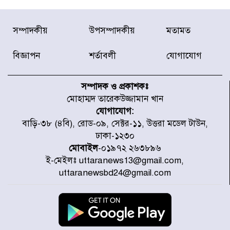
রাজধানীর উত্তরা আঞ্চলিক পাসপোর্ট
সম্পাদকীয়
উপসম্পাদকীয়
মতামত
অফিসের সামনে দালাল চক্রের ১৩ জন
সদস্যকে বিভিন্ন মেয়াদে সাজা প্রদান
করেছে র‌্যাব-১
বিজ্ঞাপন
শর্তাবলী
যোগাযোগ
হরমুজ প্রণালি নিয়ে ওমানের সঙ্গে চুক্তি
চূড়ান্ত পর্যায়ে : ইরান
সম্পাদক ও প্রকাশকঃ
মোহাম্মদ তারেকউজ্জামান খান
যোগাযোগ:
প্রত্যেক অপরাধীর বিচার এ দেশেই
বাড়ি-৩৮ (৪বি), রোড-০৯, সেক্টর-১১, উত্তরা মডেল টাউন,
হবে, সে যত শক্তিশালীই হোক না কেন,
ঢাকা-১২৩০
চট্টগ্রামে জুলাই গণঅভ্যুত্থান দিবসে
প্রতিমন্ত্রী মীর হেলাল
মোবাইল
-০১৯৭২ ২৬৩৮৯৬
ই-মেইলঃ uttaranews13@gmail.com,
আগামী ৫ দিন বৃষ্টির আভাস
uttaranewsbd24@gmail.com
হাসিনার বক্তব্য প্রচারে ভারতের সমর্থন
নেই