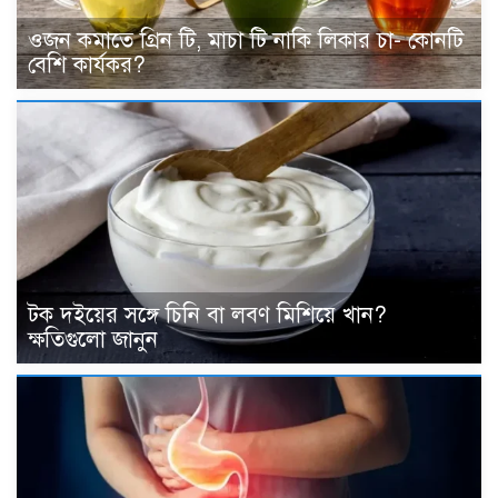
ওজন কমাতে গ্রিন টি, মাচা টি নাকি লিকার চা- কোনটি
বেশি কার্যকর?
টক দইয়ের সঙ্গে চিনি বা লবণ মিশিয়ে খান?
ক্ষতিগুলো জানুন