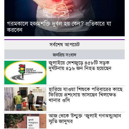
গরমকালে হজমশক্তি দুর্বল হয় কেন? প্রতিকারে যা
করবেন
সর্বশেষ আপডেট
জনপ্রিয় সংবাদ
জুলাইয়ে দেশজুড়ে ৪৫৮টি সড়ক
দুর্ঘটনায় ৪১৬ জন নিহত হয়েছেন
হারিয়ে যাওয়া শিশুকে পরিবারের কাছে
ফিরিয়ে প্রশংসায় ভাসছেন খিলক্ষেত
থানার ওসি
আজ থেকে উন্মুক্ত ‘জুলাই গণঅভ্যুত্থান
স্মৃতি জাদুঘর