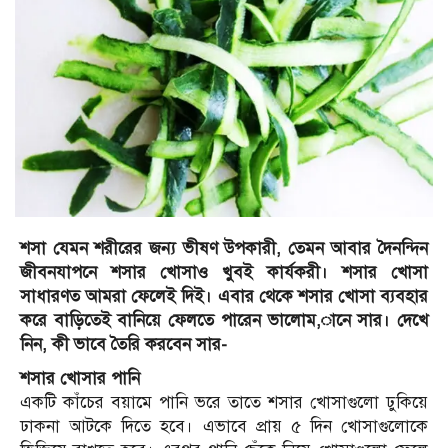
শসা যেমন শরীরের জন্য ভীষণ উপকারী, তেমন আবার দৈনন্দিন
জীবনযাপনে শসার খোসাও খুবই কার্যকরী। শসার খোসা
সাধারণত আমরা ফেলেই দিই। এবার থেকে শসার খোসা ব্যবহার
করে বাড়িতেই বানিয়ে ফেলতে পারেন ভালোম,ানে সার। দেখে
নিন, কী ভাবে তৈরি করবেন সার-
শসার খোসার পানি
একটি কাঁচের বয়ামে পানি ভরে তাতে শসার খোসাগুলো ঢুকিয়ে
ঢাকনা আটকে দিতে হবে। এভাবে প্রায় ৫ দিন খোসাগুলোকে