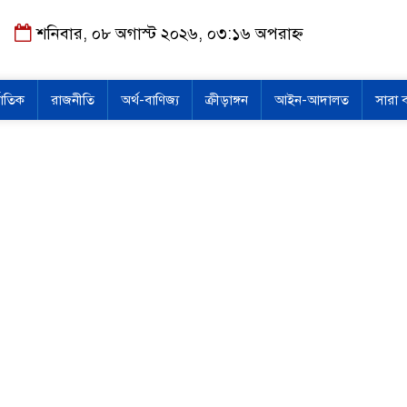
শনিবার, ০৮ অগাস্ট ২০২৬, ০৩:১৬ অপরাহ্ন
জাতিক
রাজনীতি
অর্থ-বাণিজ্য
ক্রীড়াঙ্গন
আইন-আদালত
সারা 