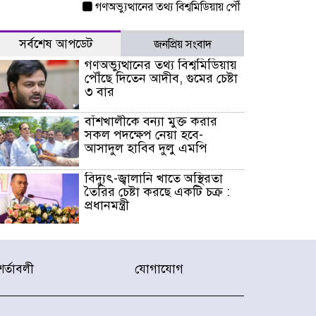
গণঅভ্যুত্থানের তথ্য বিশ্বমিডিয়ায় পৌঁছে দিতেন আদীব, গু
সর্বশেষ আপডেট
জনপ্রিয় সংবাদ
গণঅভ্যুত্থানের তথ্য বিশ্বমিডিয়ায়
পৌঁছে দিতেন আদীব, গুমের চেষ্টা
৩ বার
বাঁশখালীকে বন্যা মুক্ত করার
সকল পদক্ষেপ নেয়া হবে-
আসাদুল হাবিব দুলু এমপি
বিদ্যুৎ-জ্বালানি খাতে অস্থিরতা
তৈরির চেষ্টা করছে একটি চক্র :
প্রধানমন্ত্রী
টাইফুন ‘ডলফিনের’ আঘাতে
জাপানে ৫ আহত, চীনে বন্দর বন্ধ
শর্তাবলী
যোগাযোগ
চিকিৎসা খাতে জিডিপির ৫
শতাংশ বরাদ্দের ঘোষণা স্থানীয়