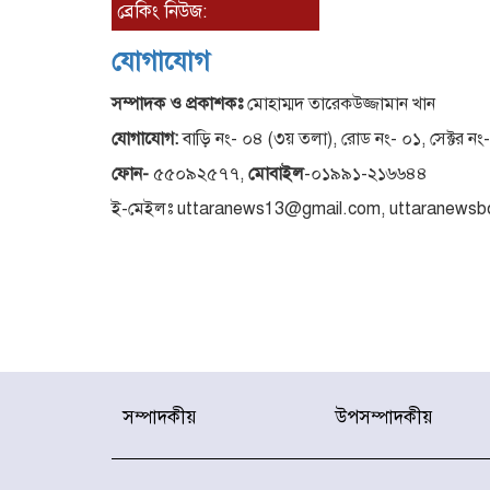
ব্রেকিং নিউজ:
যোগাযোগ
সম্পাদক ও প্রকাশকঃ
মোহাম্মদ তারেকউজ্জামান খান
যোগাযোগ:
বাড়ি নং- ০৪ (৩য় তলা), রোড নং- ০১, সেক্টর নং
ফোন-
৫৫০৯২৫৭৭,
মোবাইল
-০১৯৯১-২১৬৬৪৪
ই-মেইলঃ uttaranews13@gmail.com, uttaranews
সম্পাদকীয়
উপসম্পাদকীয়